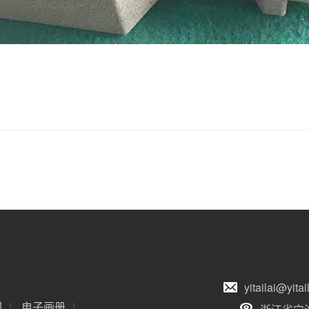
yitailai@yi
们
|
电子画册
|