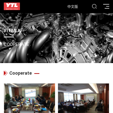
中文版
YITAILAI
COOPERATE
Cooperate