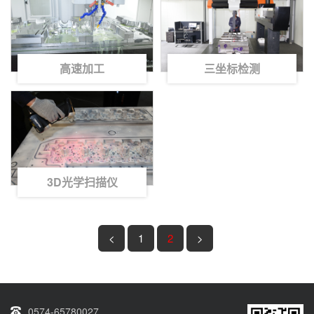
高速加工
三坐标检测
3D光学扫描仪
<
1
2
>
0574-65780027